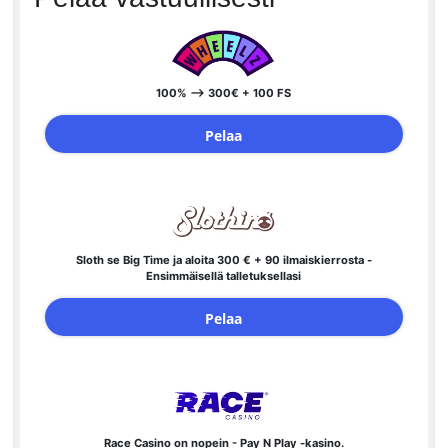
100% --> 300€ + 100 FS
Pelaa
Sloth se Big Time ja aloita 300 € + 90 ilmaiskierrosta -
Ensimmäisellä talletuksellasi
Pelaa
Race Casino on nopein - Pay N Play -kasino.