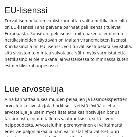
EU-lisenssi
Turvallisen pelailun vuoksi kannattaa valita nettikasino jolla
on EU-lisenssi Tänä päivänä parhaat pelilisenssit tulevat
Euroopasta. Suosituin pelilisenssi mitä näkee useimmiten
nettikasinoiden käyttävän on Maltan viranomaisten lisenssi.
Kun kasinolla on EU lisenssi, voit turvallisesti pelata sivustolla,
sitä sivuston toimintaa valvotaan. Näin myös varmistat että
nettikasino ei ole mukana lainvastaisessa toiminnassa kuten
esimerkiksi rahanpesussa.
Lue arvosteluja
Aina kannattaa lukea muiden pelaajien ja kasinoeksperttien
arvosteluja sivusta jota harkitset. Netistä löytää useita
arvosteluja ja usein myös lisätietoa kasinosivujen bonus
tarjonnasta, minimitalletus vaatimuksissa, sekä sivun
helppoudesta. Arvosteluihin perehtyminen ei välttämättä
edes vie paljon aikaa ja näin varmistat että valitset juuri