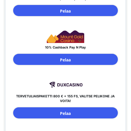
Pelaa
10% Cashback Pay N Play
Pelaa
TERVETULIAISPAKETTI 800 € + 155 FS, VALITSE PELIKONE JA
VOITA!
Pelaa