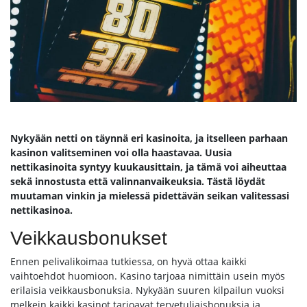
Nykyään netti on täynnä eri kasinoita, ja itselleen parhaan
kasinon valitseminen voi olla haastavaa. Uusia
nettikasinoita syntyy kuukausittain, ja tämä voi aiheuttaa
sekä innostusta että valinnanvaikeuksia. Tästä löydät
muutaman vinkin ja mielessä pidettävän seikan valitessasi
nettikasinoa.
Veikkausbonukset
Ennen pelivalikoimaa tutkiessa, on hyvä ottaa kaikki
vaihtoehdot huomioon. Kasino tarjoaa nimittäin usein myös
erilaisia veikkausbonuksia. Nykyään suuren kilpailun vuoksi
melkein kaikki kasinot tarjoavat tervetuliaisbonuksia ja